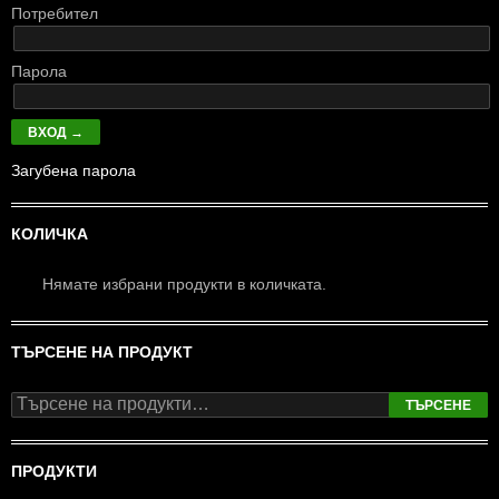
Потребител
Парола
Загубена парола
КОЛИЧКА
Нямате избрани продукти в количката.
ТЪРСЕНЕ НА ПРОДУКТ
Т
ъ
р
с
ПРОДУКТИ
е