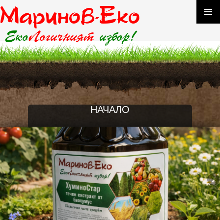
Маринов
-Еко
КЪМ
ГЛАВ
СЪДЪРЖАНИЕТО
Еко
Логичният
избор!
МЕНЮ
НАЧАЛО