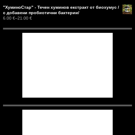
н
е
"ХуминоСтар" - Течен хуминов екстракт от биохумус /
з
с добавени пробиотични бактерии/
а
6.00 €
–
21.00 €
: